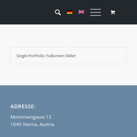
Single Portfolio: Fullscreen Slider
ADRESSE:
Mommsengasse 13
1040 Vienna, Austria